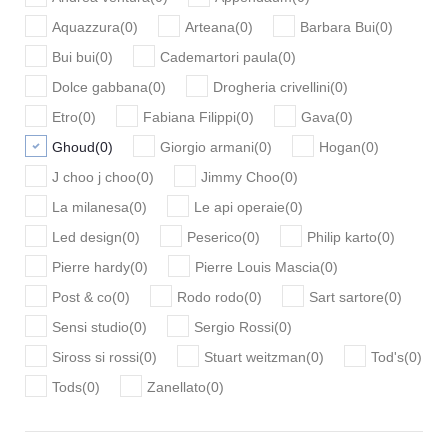
Aquazzura
(
0
)
Arteana
(
0
)
Barbara Bui
(
0
)
Bui bui
(
0
)
Cademartori paula
(
0
)
Dolce gabbana
(
0
)
Drogheria crivellini
(
0
)
Etro
(
0
)
Fabiana Filippi
(
0
)
Gava
(
0
)
Ghoud
(
0
)
Giorgio armani
(
0
)
Hogan
(
0
)
J choo j choo
(
0
)
Jimmy Choo
(
0
)
La milanesa
(
0
)
Le api operaie
(
0
)
Led design
(
0
)
Peserico
(
0
)
Philip karto
(
0
)
Pierre hardy
(
0
)
Pierre Louis Mascia
(
0
)
Post & co
(
0
)
Rodo rodo
(
0
)
Sart sartore
(
0
)
Sensi studio
(
0
)
Sergio Rossi
(
0
)
Siross si rossi
(
0
)
Stuart weitzman
(
0
)
Tod's
(
0
)
Tods
(
0
)
Zanellato
(
0
)