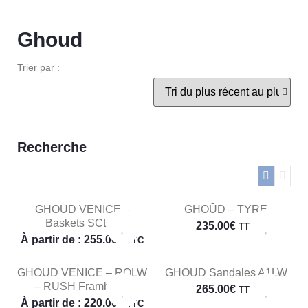
Ghoud
Trier par :
Recherche
GHOUD VENICE –
GHOŪD – TYRE
Baskets SCLW
235.00
€
TTC
À partir de :
255.00
€
TTC
GHOUD VENICE – ROLW
GHOUD Sandales A1LW
– RUSH Framboise
265.00
€
TTC
À partir de :
220.00
€
TTC