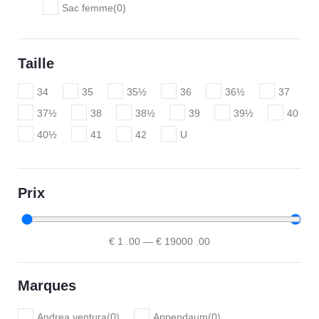
Sac femme
(
0
)
Taille
34
35
35½
36
36½
37
37½
38
38½
39
39½
40
40½
41
42
U
Prix
€
1
.00
—
€
19000
.00
Marques
Andrea ventura
(
0
)
Appendaum
(
0
)