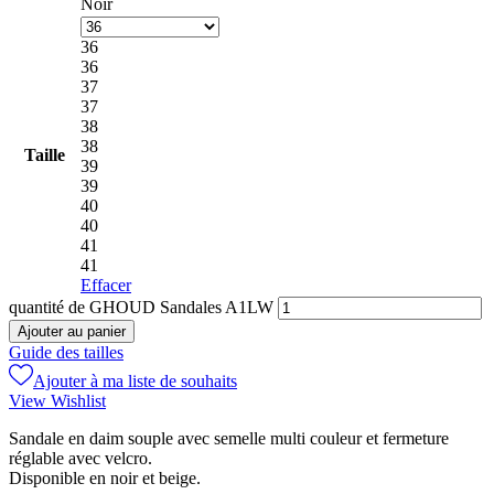
Noir
36
36
37
37
38
38
Taille
39
39
40
40
41
41
Effacer
quantité de GHOUD Sandales A1LW
Ajouter au panier
Guide des tailles
Ajouter à ma liste de souhaits
View Wishlist
Sandale en daim souple avec semelle multi couleur et fermeture
réglable avec velcro.
Disponible en noir et beige.