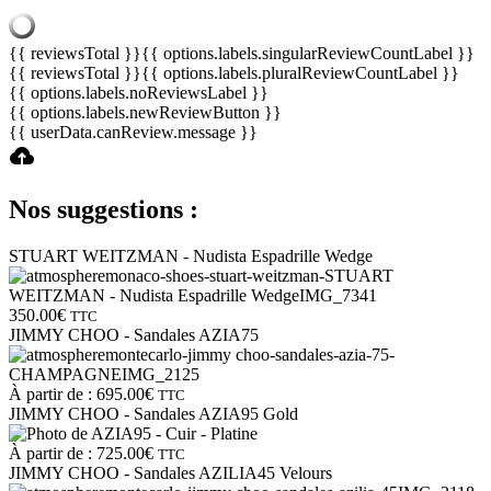
{{ reviewsTotal }}
{{ options.labels.singularReviewCountLabel }}
{{ reviewsTotal }}
{{ options.labels.pluralReviewCountLabel }}
{{ options.labels.noReviewsLabel }}
{{ options.labels.newReviewButton }}
{{ userData.canReview.message }}
Nos suggestions :
STUART WEITZMAN - Nudista Espadrille Wedge
350.00
€
TTC
JIMMY CHOO - Sandales AZIA75
À partir de :
695.00
€
TTC
JIMMY CHOO - Sandales AZIA95 Gold
À partir de :
725.00
€
TTC
JIMMY CHOO - Sandales AZILIA45 Velours