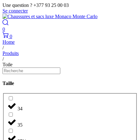
Une question ? +377 93 25 00 03
Se connecter
0
0
Home
/
Produits
/
Toile
Taille
34
35