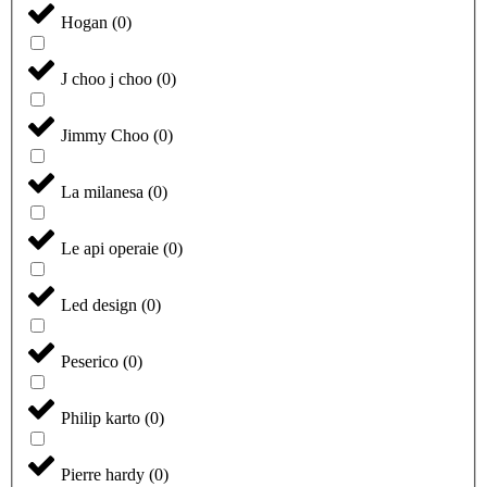
Hogan
(
0
)
J choo j choo
(
0
)
Jimmy Choo
(
0
)
La milanesa
(
0
)
Le api operaie
(
0
)
Led design
(
0
)
Peserico
(
0
)
Philip karto
(
0
)
Pierre hardy
(
0
)