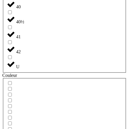
40
40½
41
42
U
Couleur