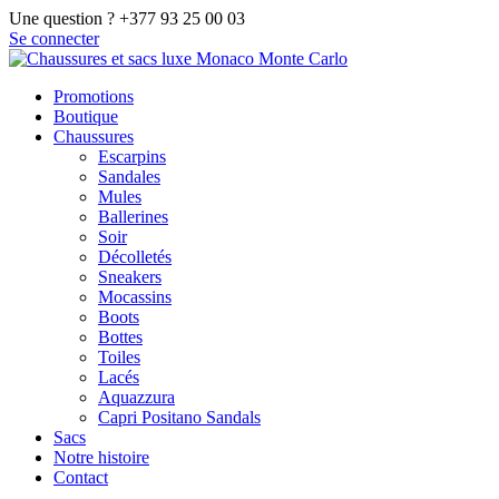
Une question ? +377 93 25 00 03
Se connecter
Promotions
Boutique
Chaussures
Escarpins
Sandales
Mules
Ballerines
Soir
Décolletés
Sneakers
Mocassins
Boots
Bottes
Toiles
Lacés
Aquazzura
Capri Positano Sandals
Sacs
Notre histoire
Contact