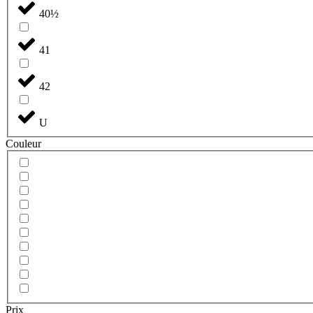
40½
41
42
U
Couleur
Prix