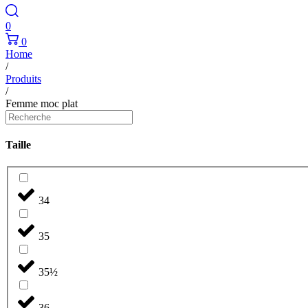
0
0
Home
/
Produits
/
Femme moc plat
Taille
34
35
35½
36