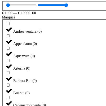
€
1
.00
—
€
19000
.00
Marques
Andrea ventura
(
0
)
Appendaum
(
0
)
Aquazzura
(
0
)
Arteana
(
0
)
Barbara Bui
(
0
)
Bui bui
(
0
)
Cademartori paula
(
0
)