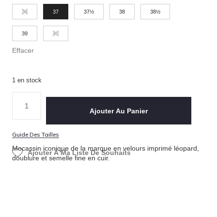
36
37
37½
38
38½
39
40
Effacer
1 en stock
Ajouter Au Panier
Guide Des Tailles
Mocassin iconique de la marque en velours imprimé léopard,
Ajouter À Ma Liste De Souhaits
doublure et semelle fine en cuir.