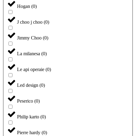
Hogan
(
0
)
J choo j choo
(
0
)
Jimmy Choo
(
0
)
La milanesa
(
0
)
Le api operaie
(
0
)
Led design
(
0
)
Peserico
(
0
)
Philip karto
(
0
)
Pierre hardy
(
0
)