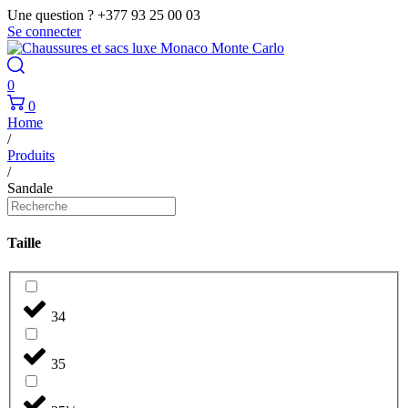
Une question ? +377 93 25 00 03
Se connecter
0
0
Home
/
Produits
/
Sandale
Taille
34
35