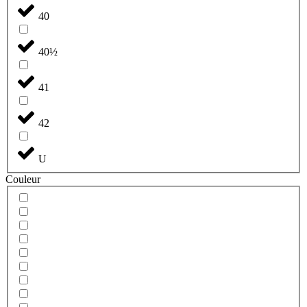
40
40½
41
42
U
Couleur