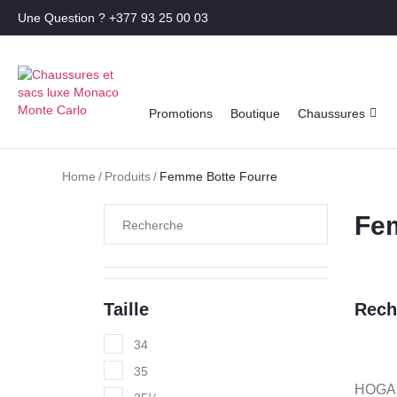
Une Question ? +377 93 25 00 03
Promotions
Boutique
Chaussures
Home
/
Produits
/
Femme Botte Fourre
Fem
Taille
Rech
34
35
HOGAN