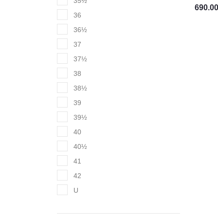
35½
690.0
36
36½
37
37½
38
38½
39
39½
40
40½
41
42
U