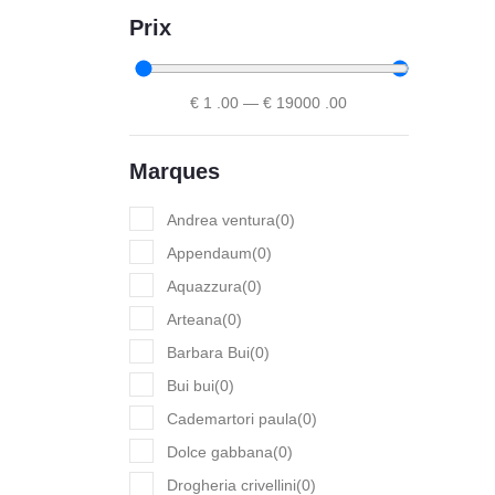
Prix
€
1
.00
—
€
19000
.00
Marques
Andrea ventura
(
0
)
Appendaum
(
0
)
Aquazzura
(
0
)
Arteana
(
0
)
Barbara Bui
(
0
)
Bui bui
(
0
)
Cademartori paula
(
0
)
Dolce gabbana
(
0
)
Drogheria crivellini
(
0
)