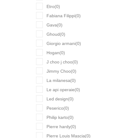
Etro
(
0
)
Fabiana Filippi
(
0
)
Gava
(
0
)
Ghoud
(
0
)
Giorgio armani
(
0
)
Hogan
(
0
)
J choo j choo
(
0
)
Jimmy Choo
(
0
)
La milanesa
(
0
)
Le api operaie
(
0
)
Led design
(
0
)
Peserico
(
0
)
Philip karto
(
0
)
Pierre hardy
(
0
)
Pierre Louis Mascia
(
0
)