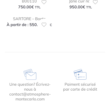
B00110
Jane cuir noir
750.00
€
950.00
€
TTC
TTC
SARTORE – Boots
À partir de :
550.00
€
TTC
Une question? Écrivez-
Paiment sécurisé
nous à
par carte de crédit
contact@atmosphere-
montecarlo.com