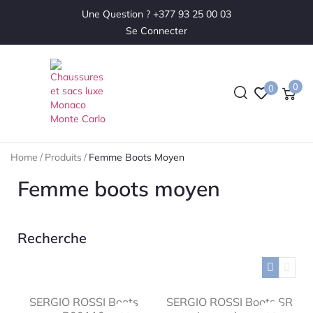
Une Question ? +377 93 25 00 03
Se Connecter
0
0
Home
/
Produits
/
Femme Boots Moyen
Femme boots moyen
Recherche
SERGIO ROSSI Boots
SERGIO ROSSI Boots SR