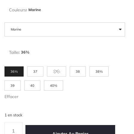
Couleurs
:
Marine
Marine
Taille
:
36½
36½
37
37½
38
38½
39
40
40½
Effacer
1 en stock
Ajouter Au Panier