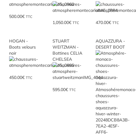
500.00
€
TTC
1,050.00
€
470.00
€
TTC
TTC
HOGAN -
STUART
AQUAZZURA -
Boots velours
WEITZMAN -
DESERT BOOT
noir
Bottines CELIA
CHELSEA
450.00
€
TTC
595.00
€
TTC