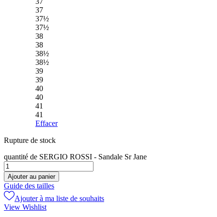
37
37
37½
37½
38
38
38½
38½
39
39
40
40
41
41
Effacer
Rupture de stock
quantité de SERGIO ROSSI - Sandale Sr Jane
Ajouter au panier
Guide des tailles
Ajouter à ma liste de souhaits
View Wishlist