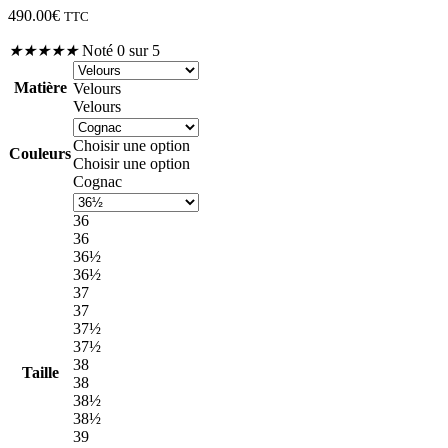
490.00
€
TTC
★
★
★
★
★
Noté 0 sur 5
Matière
Velours
Velours
Choisir une option
Couleurs
Choisir une option
Cognac
36
36
36½
36½
37
37
37½
37½
38
Taille
38
38½
38½
39