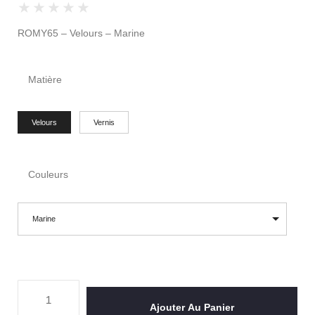
★
★
★
★
★
ROMY65 – Velours – Marine
Matière
Velours
Vernis
Couleurs
Marine
Ajouter Au Panier