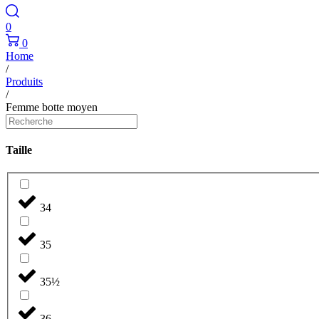
0
0
Home
/
Produits
/
Femme botte moyen
Taille
34
35
35½
36