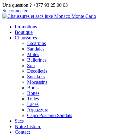
Une question ? +377 93 25 00 03
Se connecter
Promotions
Boutique
Chaussures
Escarpins
Sandales
Mules
Ballerines
Soir
Décolletés
Sneakers
Mocassins
Boots
Bottes
Toiles
Lacés
Aquazzura
Capri Positano Sandals
Sacs
Notre histoire
Contact