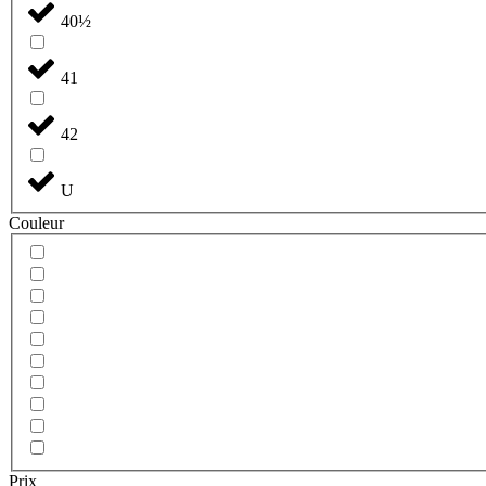
40½
41
42
U
Couleur
Prix