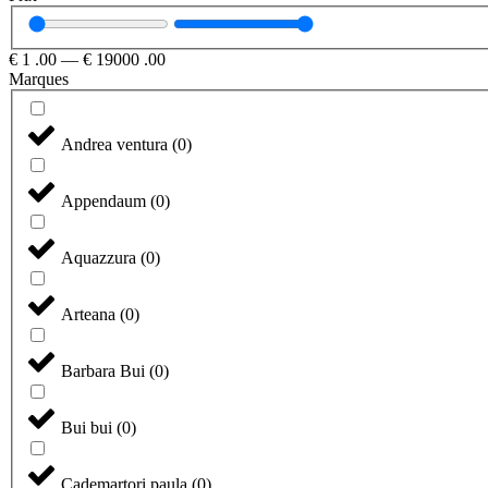
€
1
.00
—
€
19000
.00
Marques
Andrea ventura
(
0
)
Appendaum
(
0
)
Aquazzura
(
0
)
Arteana
(
0
)
Barbara Bui
(
0
)
Bui bui
(
0
)
Cademartori paula
(
0
)