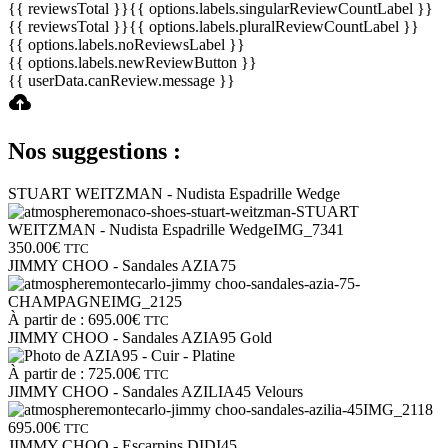
{{ reviewsTotal }}
{{ options.labels.singularReviewCountLabel }}
{{ reviewsTotal }}
{{ options.labels.pluralReviewCountLabel }}
{{ options.labels.noReviewsLabel }}
{{ options.labels.newReviewButton }}
{{ userData.canReview.message }}
Nos suggestions :
STUART WEITZMAN - Nudista Espadrille Wedge
350.00
€
TTC
JIMMY CHOO - Sandales AZIA75
À partir de :
695.00
€
TTC
JIMMY CHOO - Sandales AZIA95 Gold
À partir de :
725.00
€
TTC
JIMMY CHOO - Sandales AZILIA45 Velours
695.00
€
TTC
JIMMY CHOO - Escarpins DIDI45