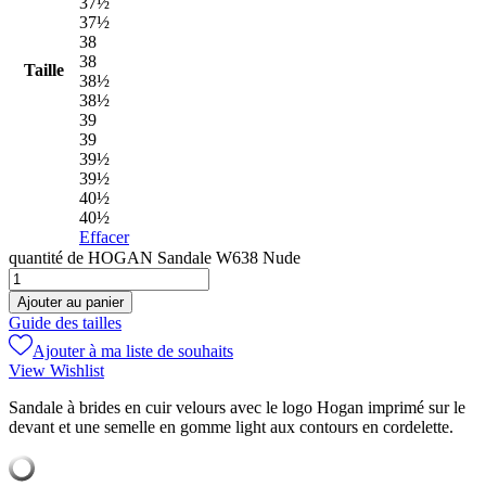
37½
37½
38
38
Taille
38½
38½
39
39
39½
39½
40½
40½
Effacer
quantité de HOGAN Sandale W638 Nude
Ajouter au panier
Guide des tailles
Ajouter à ma liste de souhaits
View Wishlist
Sandale à brides en cuir velours avec le logo Hogan imprimé sur le
devant et une semelle en gomme light aux contours en cordelette.