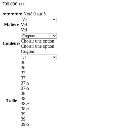
790.00
€
TTC
★
★
★
★
★
Noté 0 sur 5
Matière
Vel
Vel
Choisir une option
Couleurs
Choisir une option
Cognac
36
36
37
37
37½
37½
38
38
Taille
38½
38½
39
39
39½