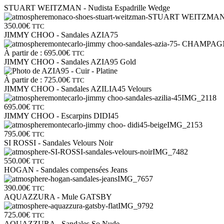
STUART WEITZMAN - Nudista Espadrille Wedge
350.00
€
TTC
JIMMY CHOO - Sandales AZIA75
À partir de :
695.00
€
TTC
JIMMY CHOO - Sandales AZIA95 Gold
À partir de :
725.00
€
TTC
JIMMY CHOO - Sandales AZILIA45 Velours
695.00
€
TTC
JIMMY CHOO - Escarpins DIDI45
795.00
€
TTC
SI ROSSI - Sandales Velours Noir
550.00
€
TTC
HOGAN - Sandales compensées Jeans
390.00
€
TTC
AQUAZZURA - Mule GATSBY
725.00
€
TTC
AQUAZZURA - Sandales So Nude