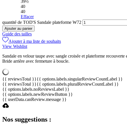
39½
40
40
Effacer
quantité de TOD'S Sandale plateforme W72
Ajouter au panier
Guide des tailles
Ajouter à ma liste de souhaits
View Wishlist
Sandale en velour taupe avec sangle croisée et plateforme recouverte 
Bride arrière avec fermeture à boucle.
{{ reviewsTotal }}
{{ options.labels.singularReviewCountLabel }}
{{ reviewsTotal }}
{{ options.labels.pluralReviewCountLabel }}
{{ options.labels.noReviewsLabel }}
{{ options.labels.newReviewButton }}
{{ userData.canReview.message }}
Nos suggestions :