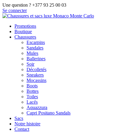
Une question ? +377 93 25 00 03
Se connecter
Promotions
Boutique
Chaussures
Escarpins
Sandales
Mules
Ballerines
Soir
Décolletés
Sneakers
Mocassins
Boots
Bottes
Toiles
Lacés
Aquazzura
Capri Positano Sandals
Sacs
Notre histoire
Contact