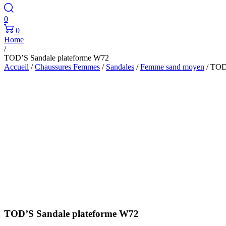
0
0
Home
/
TOD’S Sandale plateforme W72
Accueil
/
Chaussures Femmes
/
Sandales
/
Femme sand moyen
/ TOD
TOD’S Sandale plateforme W72