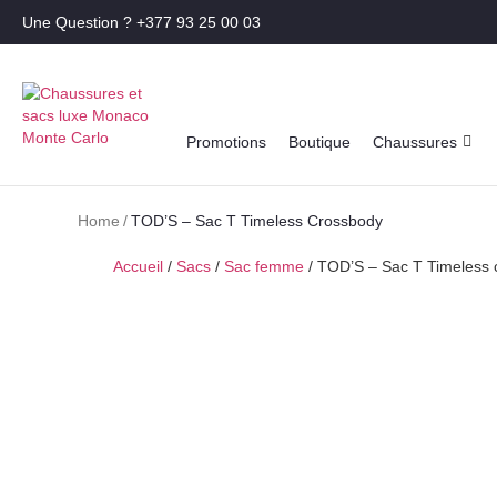
Une Question ? +377 93 25 00 03
Promotions
Boutique
Chaussures
Home
/
TOD’S – Sac T Timeless Crossbody
Accueil
/
Sacs
/
Sac femme
/ TOD’S – Sac T Timeless 