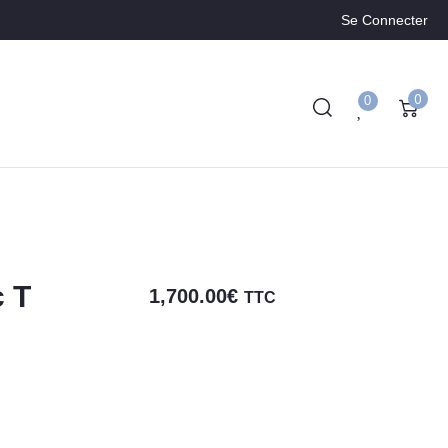
Se Connecter
0
0
 T
1,700.00
€
TTC