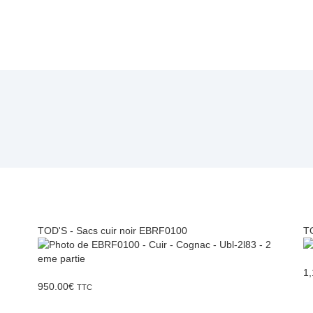
TOD'S - Sacs cuir noir EBRF0100
TO
1,
950.00
€
TTC