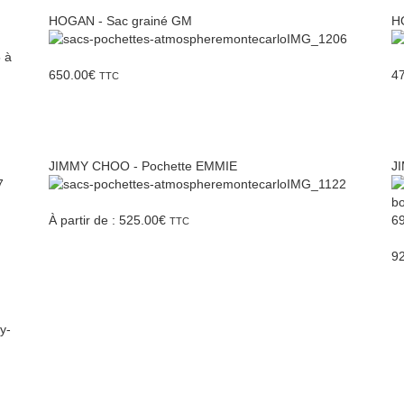
HOGAN - Sac grainé GM
H
650.00
€
4
TTC
JIMMY CHOO - Pochette EMMIE
J
À partir de :
525.00
€
TTC
9