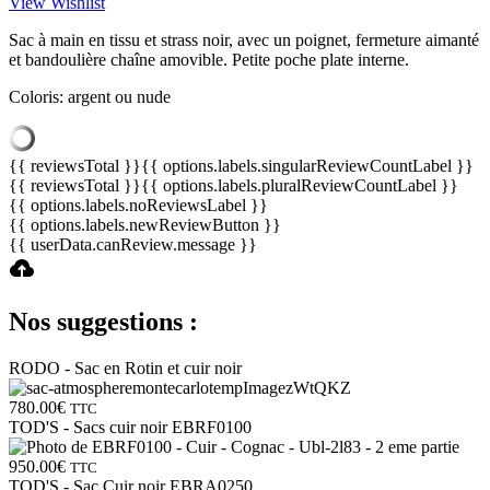
View Wishlist
Sac à main en tissu et strass noir, avec un poignet, fermeture aimanté
et bandoulière chaîne amovible. Petite poche plate interne.
Coloris: argent ou nude
{{ reviewsTotal }}
{{ options.labels.singularReviewCountLabel }}
{{ reviewsTotal }}
{{ options.labels.pluralReviewCountLabel }}
{{ options.labels.noReviewsLabel }}
{{ options.labels.newReviewButton }}
{{ userData.canReview.message }}
Nos suggestions :
RODO - Sac en Rotin et cuir noir
780.00
€
TTC
TOD'S - Sacs cuir noir EBRF0100
950.00
€
TTC
TOD'S - Sac Cuir noir EBRA0250