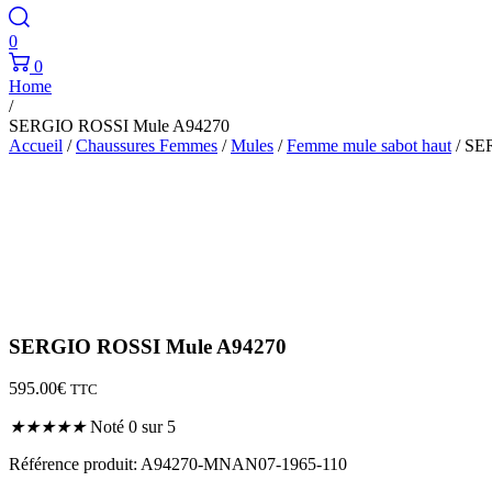
0
0
Home
/
SERGIO ROSSI Mule A94270
Accueil
/
Chaussures Femmes
/
Mules
/
Femme mule sabot haut
/ SE
SERGIO ROSSI Mule A94270
595.00
€
TTC
★
★
★
★
★
Noté 0 sur 5
Référence produit: A94270-MNAN07-1965-110