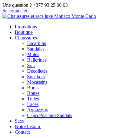
Une question ? +377 93 25 00 03
Se connecter
Promotions
Boutique
Chaussures
Escarpins
Sandales
Mules
Ballerines
Soir
Décolletés
Sneakers
Mocassins
Boots
Bottes
Toiles
Lacés
Aquazzura
Capri Positano Sandals
Sacs
Notre histoire
Contact