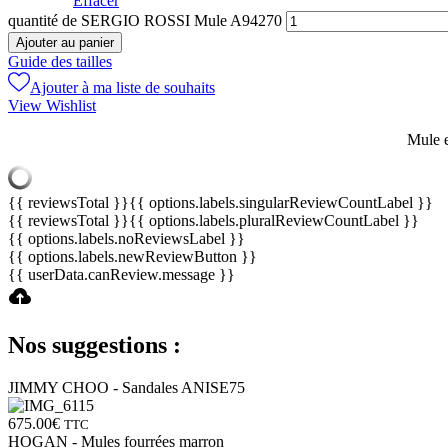
Effacer
quantité de SERGIO ROSSI Mule A94270
Ajouter au panier
Guide des tailles
Ajouter à ma liste de souhaits
View Wishlist
Mule e
{{ reviewsTotal }}
{{ options.labels.singularReviewCountLabel }}
{{ reviewsTotal }}
{{ options.labels.pluralReviewCountLabel }}
{{ options.labels.noReviewsLabel }}
{{ options.labels.newReviewButton }}
{{ userData.canReview.message }}
Nos suggestions :
JIMMY CHOO - Sandales ANISE75
675.00
€
TTC
HOGAN - Mules fourrées marron