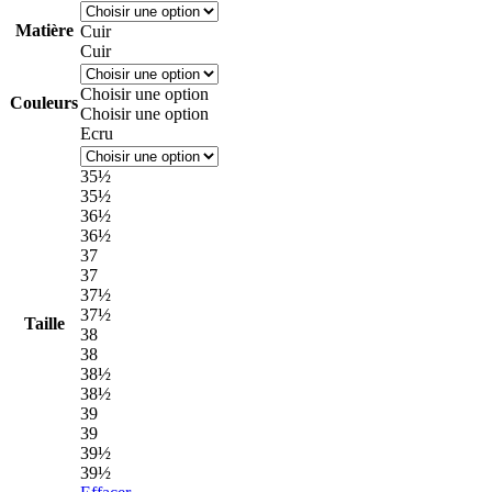
Matière
Cuir
Cuir
Choisir une option
Couleurs
Choisir une option
Ecru
35½
35½
36½
36½
37
37
37½
37½
Taille
38
38
38½
38½
39
39
39½
39½