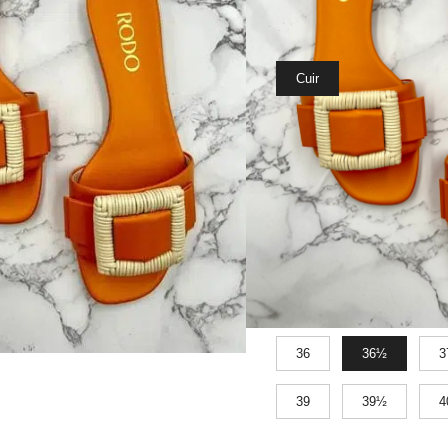
Matière
Cuir
Couleurs
Orange
Taille
36
36½
3
39
39½
4