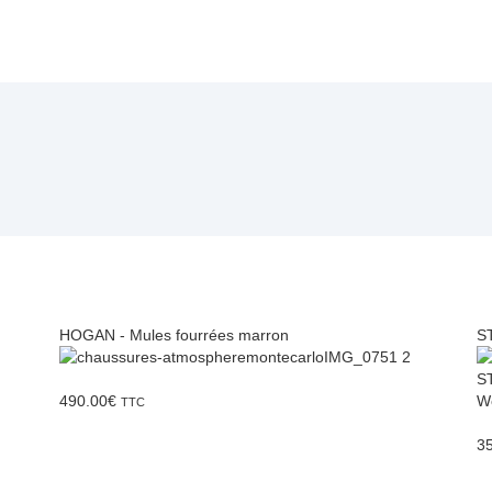
HOGAN - Mules fourrées marron
S
490.00
€
TTC
3