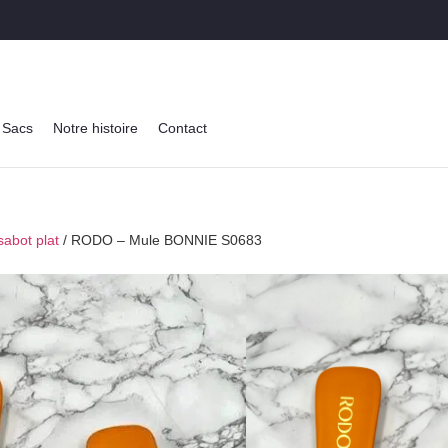
Sacs
Notre histoire
Contact
abot plat
/ RODO – Mule BONNIE S0683
RODO – Mu
BONNIE S0
★
★
★
★
★