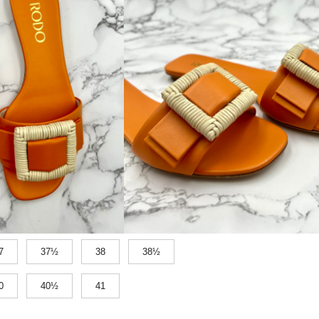
7
37½
38
38½
0
40½
41