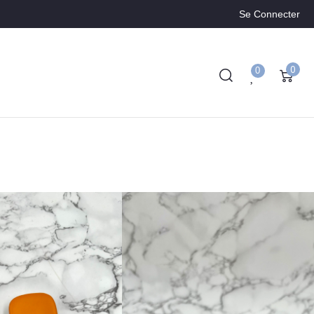
Se Connecter
0
0
le
535.00
€
TTC
683