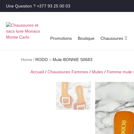
Une Question ? +377 93 25 00 03
Promotions
Boutique
Chaussures
Home
/
RODO – Mule BONNIE S0683
Accueil
/
Chaussures Femmes
/
Mules
/
Femme mule s