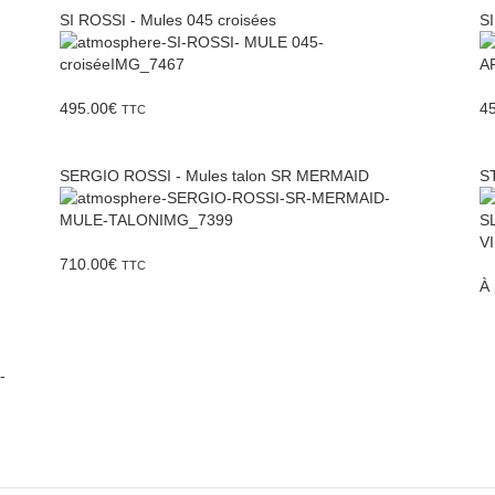
SI ROSSI - Mules 045 croisées
SI
495.00
€
4
TTC
SERGIO ROSSI - Mules talon SR MERMAID
S
710.00
€
TTC
À 