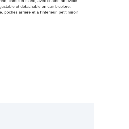
rine, camel et blanc, avec chaîne amovible
ajustable et détachable en cuir bicolore.
poches arrière et à l’intérieur, petit miroir