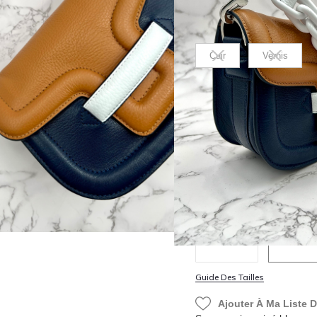
Matière
Cuir
Vernis
Couleurs
Choisir une option
Guide Des Tailles
Ajouter À Ma Liste 