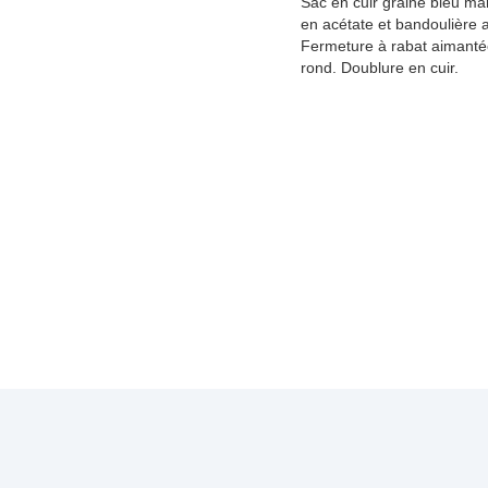
Sac en cuir grainé bleu ma
en acétate et bandoulière 
Fermeture à rabat aimantée, 
rond. Doublure en cuir.