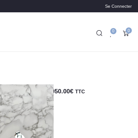
Se Connecter
0
0
RDY –
1,050.00
€
TTC
haville