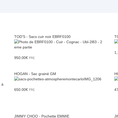
TOD'S - Sacs cuir noir EBRF0100
TO
1,
950.00
€
TTC
HOGAN - Sac grainé GM
H
650.00
€
4
TTC
JIMMY CHOO - Pochette EMMIE
J