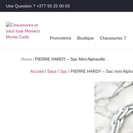
Une Question ? +377 93 25 00 03
Promotions
Boutique
Chaussures
Home
/
PIERRE HARDY – Sac Mini Alphaville
Accueil
/
Sacs
/
Sac
/ PIERRE HARDY – Sac mini Alphav