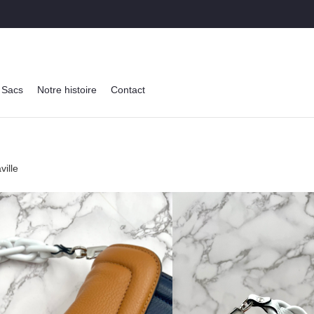
Sacs
Notre histoire
Contact
ille
PIERRE HA
Sac mini Alp
★
★
★
★
★