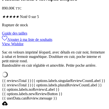
890.00
€
TTC
★
★
★
★
★
Noté 0 sur 5
Rupture de stock
Guide des tailles
Ajouter à ma liste de souhaits
View Wishlist
Sac en velours imprimé léopard, avec détails en cuir noir, fermeture
à rabat et fermoir magnétique. Doublure en cuir, poche interne et
petit miroir rond.
Bandoulière en cuir réglable et amovible. Petite poche arrière.
{{ reviewsTotal }}
{{ options.labels.singularReviewCountLabel }}
{{ reviewsTotal }}
{{ options.labels.pluralReviewCountLabel }}
{{ options.labels.noReviewsLabel }}
{{ options.labels.newReviewButton }}
{{ userData.canReview.message }}