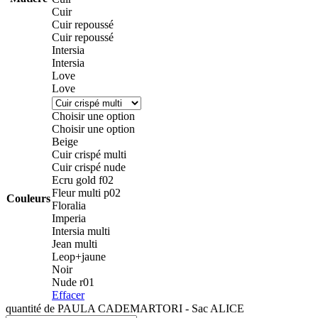
Cuir
Cuir repoussé
Cuir repoussé
Intersia
Intersia
Love
Love
Choisir une option
Choisir une option
Beige
Cuir crispé multi
Cuir crispé nude
Ecru gold f02
Fleur multi p02
Couleurs
Floralia
Imperia
Intersia multi
Jean multi
Leop+jaune
Noir
Nude r01
Effacer
quantité de PAULA CADEMARTORI - Sac ALICE