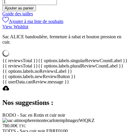
Ajouter au panier
Guide des tailles
Ajouter à ma liste de souhaits
View Wishlist
Sac ALICE bandoulière, fermeture à rabat et bouton pression en
cuir.
{{ reviewsTotal }}
{{ options.labels.singularReviewCountLabel }}
{{ reviewsTotal }}
{{ options.labels.pluralReviewCountLabel }}
{{ options.labels.noReviewsLabel }}
{{ options.labels.newReviewButton }}
{{ userData.canReview.message }}
Nos suggestions :
RODO - Sac en Rotin et cuir noir
780.00
€
TTC
TOD'S - Sacs cuir noir EBRF0100