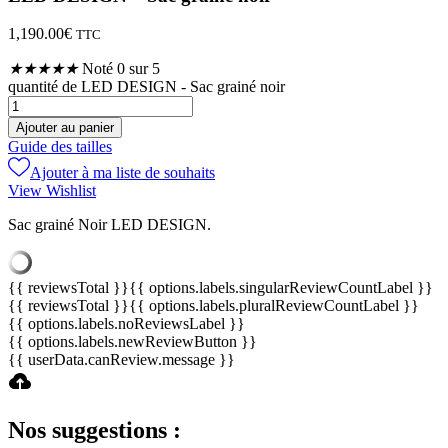
1,190.00
€
TTC
★
★
★
★
★
Noté 0 sur 5
quantité de LED DESIGN - Sac grainé noir
Ajouter au panier
Guide des tailles
Ajouter à ma liste de souhaits
View Wishlist
Sac grainé Noir LED DESIGN.
{{ reviewsTotal }}
{{ options.labels.singularReviewCountLabel }}
{{ reviewsTotal }}
{{ options.labels.pluralReviewCountLabel }}
{{ options.labels.noReviewsLabel }}
{{ options.labels.newReviewButton }}
{{ userData.canReview.message }}
Nos suggestions :