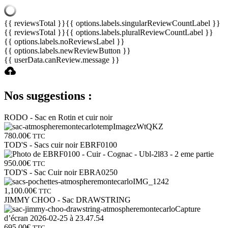
{{ reviewsTotal }}
{{ options.labels.singularReviewCountLabel }}
{{ reviewsTotal }}
{{ options.labels.pluralReviewCountLabel }}
{{ options.labels.noReviewsLabel }}
{{ options.labels.newReviewButton }}
{{ userData.canReview.message }}
Nos suggestions :
RODO - Sac en Rotin et cuir noir
780.00
€
TTC
TOD'S - Sacs cuir noir EBRF0100
950.00
€
TTC
TOD'S - Sac Cuir noir EBRA0250
1,100.00
€
TTC
JIMMY CHOO - Sac DRAWSTRING
695.00
€
TTC