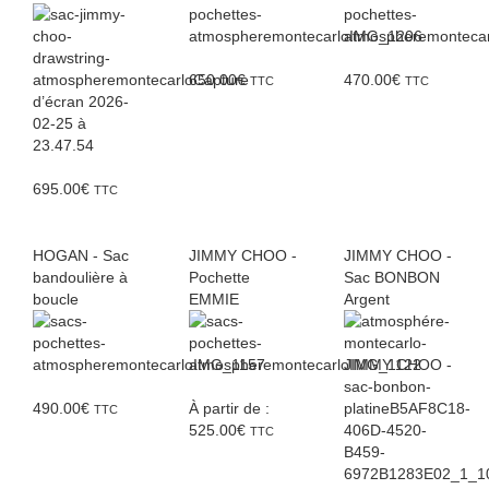
650.00
€
470.00
€
TTC
TTC
695.00
€
TTC
HOGAN - Sac
JIMMY CHOO -
JIMMY CHOO -
bandoulière à
Pochette
Sac BONBON
boucle
EMMIE
Argent
490.00
€
À partir de :
TTC
525.00
€
TTC