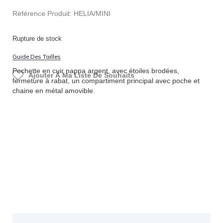
Référence Produit: HELIA/MINI
Rupture de stock
Guide Des Tailles
Pochette en cuir nappa argent, avec étoiles brodées,
Ajouter À Ma Liste De Souhaits
fermeture à rabat, un compartiment principal avec poche et
chaine en métal amovible.