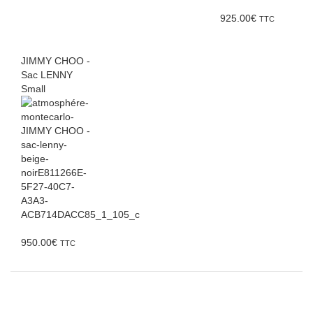
925.00
€
TTC
JIMMY CHOO -
Sac LENNY
Small
950.00
€
TTC