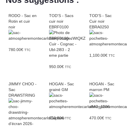
RODO - Sac en
TOD'S - Sacs
TOD'S - Sac
Rotin et cuir
cuir noir
Cuir noir
noir
EBRF0100
EBRA0250
780.00
€
TTC
1,100.00
€
TTC
950.00
€
TTC
JIMMY CHOO -
HOGAN - Sac
HOGAN - Sac
Sac
grainé GM
marron PM
DRAWSTRING
650.00
€
470.00
€
TTC
TTC