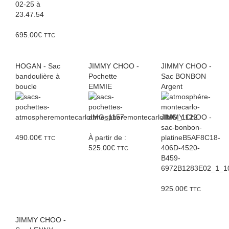
695.00
€
TTC
HOGAN - Sac
JIMMY CHOO -
JIMMY CHOO -
bandoulière à
Pochette
Sac BONBON
boucle
EMMIE
Argent
490.00
€
À partir de :
TTC
525.00
€
TTC
925.00
€
TTC
JIMMY CHOO -