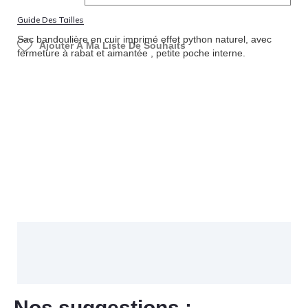
Guide Des Tailles
Sac bandoulière en cuir imprimé effet python naturel, avec
Ajouter À Ma Liste De Souhaits
fermeture à rabat et aimantée , petite poche interne.
Nos suggestions :