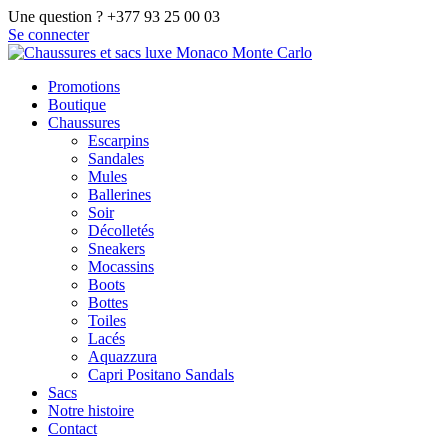
Une question ? +377 93 25 00 03
Se connecter
Promotions
Boutique
Chaussures
Escarpins
Sandales
Mules
Ballerines
Soir
Décolletés
Sneakers
Mocassins
Boots
Bottes
Toiles
Lacés
Aquazzura
Capri Positano Sandals
Sacs
Notre histoire
Contact