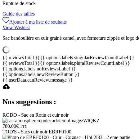
Rupture de stock
Guide des tailles
Ajouter à ma liste de souhaits
View Wishlist
Sac bandoulière en cuir grainé camel, avec fermeture zippée et logo de
{{ reviewsTotal }}
{{ options.labels.singularReviewCountLabel }}
{{ reviewsTotal }}
{{ options.labels.pluralReviewCountLabel }}
{{ options.labels.noReviewsLabel }}
{{ options.labels.newReviewButton }}
{{ userData.canReview.message }}
Nos suggestions :
RODO - Sac en Rotin et cuir noir
780.00
€
TTC
TOD'S - Sacs cuir noir EBRF0100