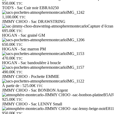
950.00
€
TTC
TOD'S - Sac Cuir noir EBRA0250
1,100.00
€
TTC
JIMMY CHOO - Sac DRAWSTRING
695.00
€
TTC
HOGAN - Sac grainé GM
650.00
€
TTC
HOGAN - Sac marron PM
470.00
€
TTC
HOGAN - Sac bandoulière à boucle
490.00
€
TTC
JIMMY CHOO - Pochette EMMIE
À partir de :
525.00
€
TTC
JIMMY CHOO - Sac BONBON Argent
925.00
€
TTC
JIMMY CHOO - Sac LENNY Small
950.00
€
TTC