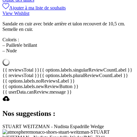
Ajouter à ma liste de souhaits
View Wishlist
Sandale en cuir avec bride arrière et talon recouvert de 10,5 cm.
Semelle en cuir.
Coloris :
– Pailletée brillant
– Nude
{{ reviewsTotal }}
{{ options.labels.singularReviewCountLabel }}
{{ reviewsTotal }}
{{ options.labels.pluralReviewCountLabel }}
{{ options.labels.noReviewsLabel }}
{{ options.labels.newReviewButton }}
{{ userData.canReview.message }}
Nos suggestions :
STUART WEITZMAN - Nudista Espadrille Wedge