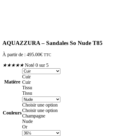
AQUAZZURA – Sandales So Nude T85
À partir de :
495.00
€
TTC
★
★
★
★
★
Noté 0 sur 5
Cuir
Matière
Cuir
Tissu
Tissu
Choisir une option
Choisir une option
Couleurs
Champagne
Nude
Or