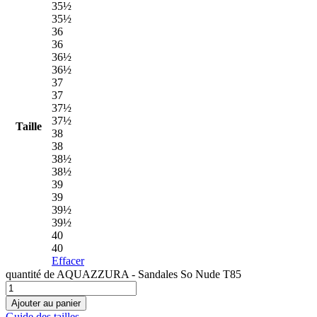
35½
35½
36
36
36½
36½
37
37
37½
37½
Taille
38
38
38½
38½
39
39
39½
39½
40
40
Effacer
quantité de AQUAZZURA - Sandales So Nude T85
Ajouter au panier
Guide des tailles