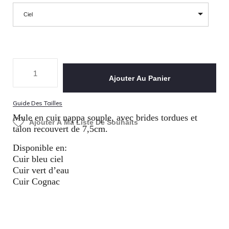
Ciel
Ajouter Au Panier
Guide Des Tailles
Mule en cuir nappa souple, avec brides tordues et
Ajouter À Ma Liste De Souhaits
talon recouvert de 7,5
cm.
Disponible en:
Cuir bleu ciel
Cuir vert d’eau
Cuir Cognac