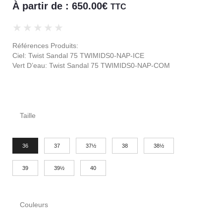
À partir de :
650.00
€
TTC
★
★
★
★
★
Références Produits:
Ciel: Twist Sandal 75 TWIMIDS0-NAP-ICE
Vert D’eau: Twist Sandal 75 TWIMIDS0-NAP-COM
Taille
36
37
37½
38
38½
39
39½
40
Couleurs