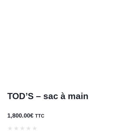
TOD’S – sac à main
1,800.00
€
TTC
★
★
★
★
★