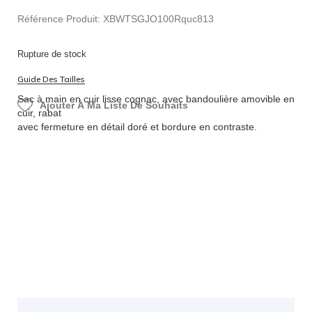
Référence Produit: XBWTSGJO100Rquc813
Rupture de stock
Guide Des Tailles
Sac à main en cuir lisse cognac, avec bandoulière amovible en
Ajouter À Ma Liste De Souhaits
cuir, rabat
avec fermeture en détail doré et bordure en contraste.