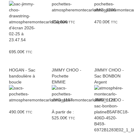
650.00
€
470.00
€
TTC
TTC
695.00
€
TTC
HOGAN - Sac
JIMMY CHOO -
JIMMY CHOO -
bandoulière à
Pochette
Sac BONBON
boucle
EMMIE
Argent
490.00
€
À partir de :
TTC
525.00
€
TTC